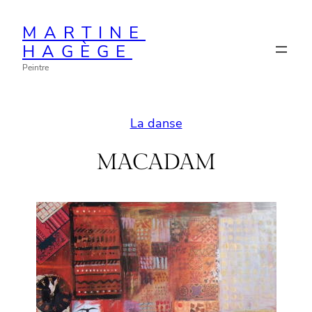
Aller
MARTINE
au
HAGÈGE
contenu
Peintre
La danse
MACADAM