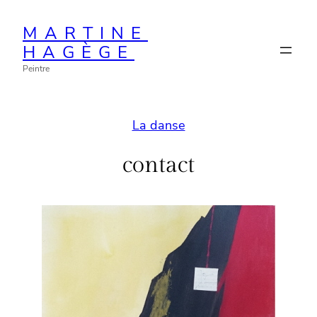
Aller
MARTINE
au
HAGÈGE
contenu
Peintre
La danse
contact